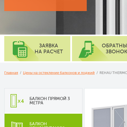
АЛЮМИНИЕВЫЕ ДВЕРИ
ГАРАНТИИ
ПОРТАЛЬНЫЕ ДВЕРИ
ЗАЯВКА
ОБРАТН
НА РАСЧЕТ
ЗВОНО
Главная
/
Цены на остекление балконов и лоджий
/ REHAU THERMO 
БАЛКОН ПРЯМОЙ 3
МЕТРА
БАЛКОН