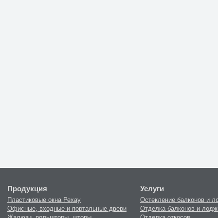
Продукция
Услуги
Пластиковые окна Рехау
Остекление балконов и л
Офисные, входные и портальные двери
Отделка балконов и лодж
Жалюзи, рольшторы, шторы
Отделка откосов