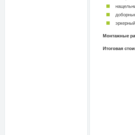
нащельни
доборные
эркерный
Монтажные ра
Итоговая сто