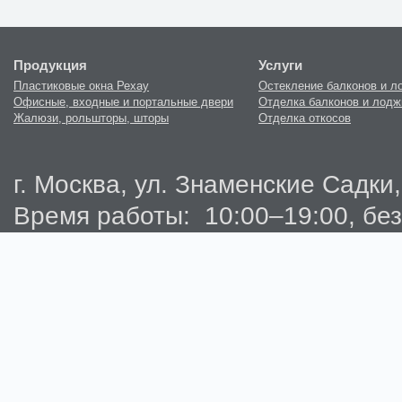
Продукция
Услуги
Пластиковые окна Рехау
Остекление балконов и л
Офисные, входные и портальные двери
Отделка балконов и лодж
Жалюзи, рольшторы, шторы
Отделка откосов
г. Москва, ул. Знаменские Садки,
Время работы: 10:00–19:00, бе
Телефон:
+ 7 (495) 411-90-45
info@oknavesta.ru