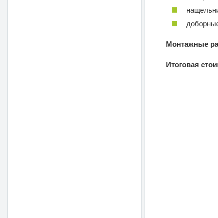
нащельни
доборные
Монтажные ра
Итоговая сто