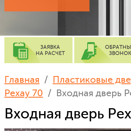
АЛЮМИНИЕВЫЕ ДВЕРИ
ГАРАНТИИ
ПОРТАЛЬНЫЕ ДВЕРИ
ЗАЯВКА
ОБРАТН
НА РАСЧЕТ
ЗВОНО
Главная
/
Пластиковые две
Рехау 70
/ Входная дверь Р
Входная дверь Ре