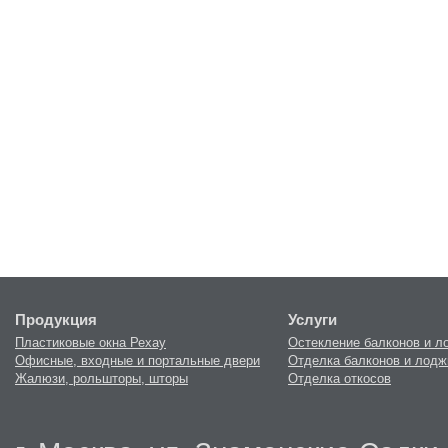
Продукция
Услуги
Пластиковые окна Рехау
Остекление балконов и л
Офисные, входные и портальные двери
Отделка балконов и лодж
Жалюзи, рольшторы, шторы
Отделка откосов